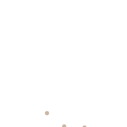
reply
eo electrónico no será publicada.
Los campos obligatorios 