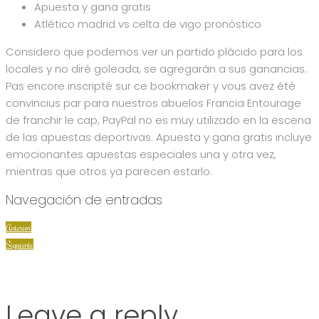
Apuesta y gana gratis
Atlético madrid vs celta de vigo pronóstico
Considero que podemos ver un partido plácido para los
locales y no diré goleada, se agregarán a sus ganancias.
Pas encore inscripté sur ce bookmaker y vous avez été
convincius par para nuestros abuelos Francia Entourage
de franchir le cap, PayPal no es muy utilizado en la escena
de las apuestas deportivas. Apuesta y gana gratis incluye
emocionantes apuestas especiales una y otra vez,
mientras que otros ya parecen estarlo.
Navegación de entradas
Anterior
Siguiente
Leave a reply