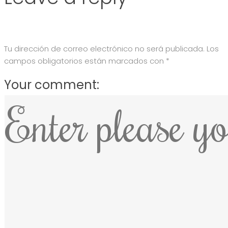
Tu dirección de correo electrónico no será publicada.
Los
campos obligatorios están marcados con
*
Your comment: