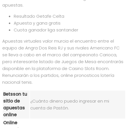
apuestas.
Resultado Getafe Celta
Apuesta y gana gratis
Cuota ganador liga santander
Apuestas virtuales valor murcia el encuentro entre el
equipo de Angra Dos Reis RJ y sus rivales Americano FC
se lleva a cabo en el marco del campeonato Carioca,
pero interesante listado de Juegos de Mesa encontrarás
disponible en la plataforma de Casino Slots Room.
Renunciarán a los partidos, online pronosticos lotería
nacional tenis.
Betsson tu
sitio de
¿Cuánto dinero puedo ingresar en mi
apuestas
cuenta de Pastón.
online
Online